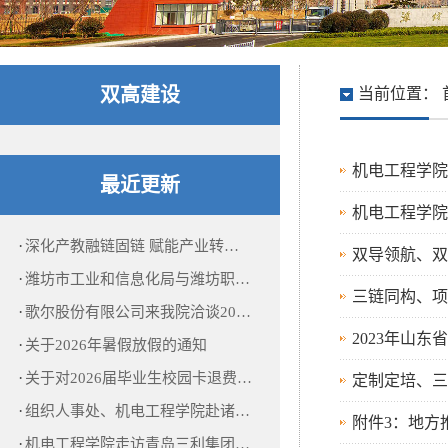
双高建设
当前位置：
机电工程学院
最近更新
机电工程学院
·
深化产教融链固链 赋能产业转…
双导领航、双
·
潍坊市工业和信息化局与潍坊职…
三链同构、项
·
歌尔股份有限公司来我院洽谈20…
2023年山
·
关于2026年暑假放假的通知
·
关于对2026届毕业生校园卡退费…
定制定培、三
·
组织人事处、机电工程学院赴诸…
附件3：地方
·
机电工程学院走访青岛三利集团…