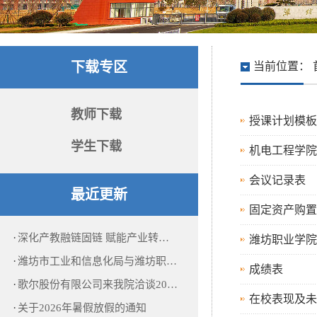
下载专区
当前位置：
教师下载
授课计划模板
学生下载
机电工程学院
会议记录表
最近更新
固定资产购置
·
深化产教融链固链 赋能产业转…
潍坊职业学院
·
潍坊市工业和信息化局与潍坊职…
成绩表
·
歌尔股份有限公司来我院洽谈20…
在校表现及未
·
关于2026年暑假放假的通知